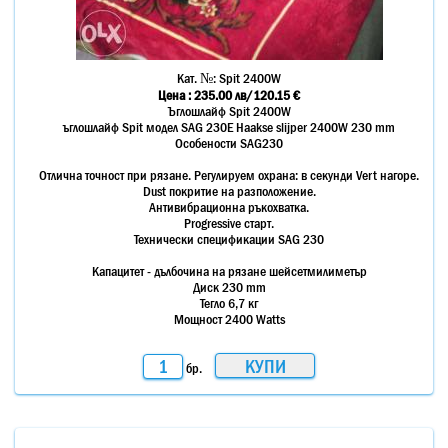
Кат. №:
Spit 2400W
Цена :
235.00
лв
/120.15 €
Ъглошлайф Spit 2400W
ъглошлайф Spit модел SAG 230E Haakse slijper 2400W 230 mm
Особености SAG230
Отлична точност при рязане. Регулируем охрана: в секунди Vert нагоре.
Dust покритие на разположение.
Антивибрационна ръкохватка.
Progressive старт.
Технически спецификации SAG 230
Капацитет - дълбочина на рязане шейсетмилиметър
Диск 230 mm
Тегло 6,7 кг
Мощност 2400 Watts
бр.