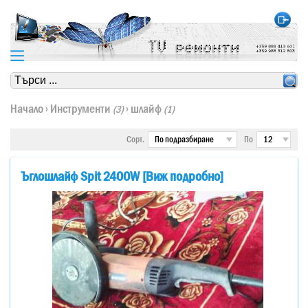
https://www.high-endrolex.com/24
https://www.high-endrolex.com/24
Начало
›
Инструменти
›
шлайф
(3)
(1)
Сорт.
По
Ъглошлайф Spit 2400W [Виж подробно]