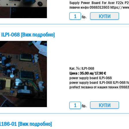
Supply Power Board For Acer F22x P
повече инфо 0988312803 https://www.
бр.
 ILPI-068 [Виж подробно]
Кат. №:
ILPI-068
Цена :
35.00
лв
/17.90 €
power supply board ILPI-068
power supply board ILPI-068 ILPI-068
prefect тесвана от нашия техник 098
бр.
1186-01 [Виж подробно]