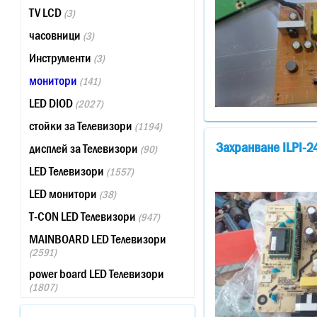
TV LCD
(3)
часовници
(3)
Инструменти
(3)
монитори
(141)
LED DIOD
(2027)
стойки за Телевизори
(1194)
Захранване ILPI-2
дисплей за Телевизори
(90)
LED Телевизори
(1557)
LED монитори
(38)
T-CON LED Телевизори
(947)
MAINBOARD LED Телевизори
(2591)
power board LED Телевизори
(1807)