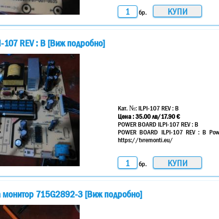
бр.
107 REV : B [Виж подробно]
Кат. №:
ILPI-107 REV : B
Цена :
35.00
лв
/17.90 €
POWER BOARD ILPI-107 REV : B
POWER BOARD ILPI-107 REV : B Pow
https://tvremonti.eu/
бр.
а монитор 715G2892-3 [Виж подробно]