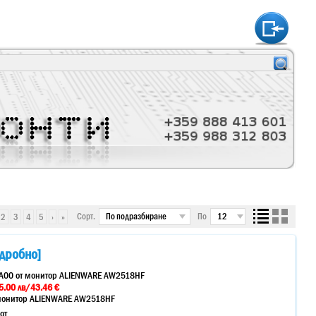
htt
Сорт.
По
2
3
4
5
›
»
дробно]
A00 от монитор ALIENWARE AW2518HF
5.00 лв/43.46 €
 монитор ALIENWARE AW2518HF
от