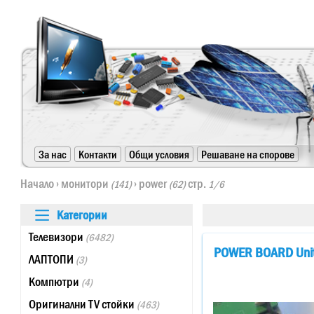
https://www.high-endrolex.com/24
За нас
Контакти
Общи условия
Решаване на спорове
https://www.high-endrolex.com/24
Начало
›
монитори
›
power
стр.
(141)
(62)
1/6
Категории
Телевизори
(6482)
POWER BOARD Unit
ЛАПТОПИ
(3)
Компютри
(4)
Оригинални TV стойки
(463)