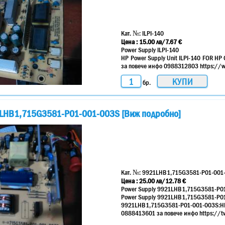
Кат. №:
ILPI-140
Цена :
15.00
лв
/7.67 €
Power Supply ILPI-140
HP Power Supply Unit ILPI-140 FOR 
за повече инфо 0988312803 https://w
бр.
1LHB1,715G3581-P01-001-003S [Виж подробно]
Кат. №:
9921LHB1,715G3581-P01-001
Цена :
25.00
лв
/12.78 €
Power Supply 9921LHB1,715G3581-P0
Power Supply 9921LHB1,715G3581-P0
9921LHB1,715G3581-P01-001-003
0888413601 за повече инфо https://tv