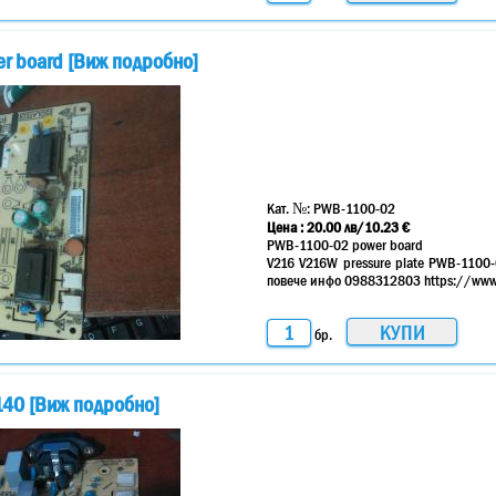
r board [Виж подробно]
Кат. №:
PWB-1100-02
Цена :
20.00
лв
/10.23 €
PWB-1100-02 power board
V216 V216W pressure plate PWB-1100
повече инфо 0988312803 https://www.
бр.
-140 [Виж подробно]