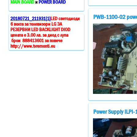
MAIN BOARD
и
POWER BOARD
PWB-1100-02 powe
20180721_211931[1]
LED светодиоди
6 волта за телевизори LG ЗА
РЕЗЕРВНИ LED BACKLIGHT DIOD
цената е 3.00 лв. за диод с лупа
брои 888413601 за повече
http://www.tvremonti.eu
Power Supply ILPI