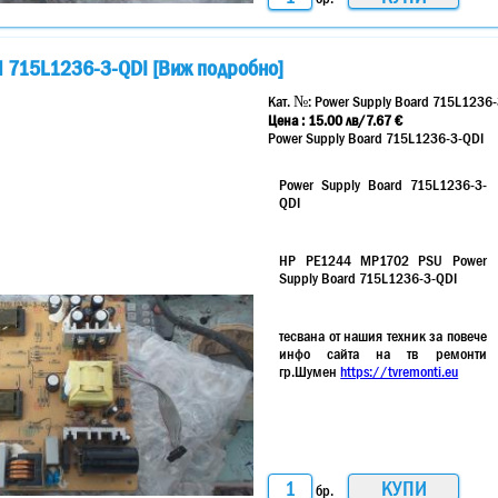
d 715L1236-3-QDI [Виж подробно]
Кат. №:
Power Supply Board 715L1236-
Цена :
15.00
лв
/7.67 €
Power Supply Board 715L1236-3-QDI
Power Supply Board 715L1236-3-
QDI
HP PE1244 MP1702 PSU Power
Supply Board 715L1236-3-QDI
тесвана от нашия техник за повече
инфо сайта на тв ремонти
гр.Шумен
https://tvremonti.eu
бр.