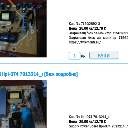
Кат. №:
715G2892-3
Цена :
25.00
лв
/12.78 €
Захранващ блок за монитор 715G289
Захранващ блок за монитор 715G2
https://tvremonti.eu/
бр.
d Ilpi-074 7913214_r [Виж подробно]
Кат. №:
Ilpi-074 7913214_r
Цена :
25.00
лв
/12.78 €
Supply Power Board Ilpi-074 7913214_r