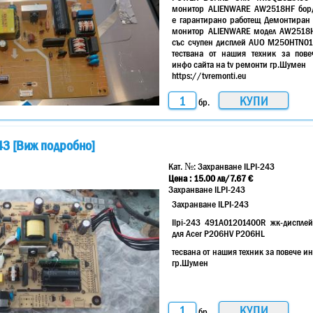
монитор ALIENWARE AW2518HF бор
е гарантирано работещ Демонтиран 
монитор ALIENWARE модел AW2518
със счупен дисплей AUO M250HTN01
тествана от нашия техник за пове
инфо сайта на tv ремонти гр.Шумен
https://tvremonti.eu
бр.
43 [Виж подробно]
Кат. №:
Захранване ILPI-243
Цена :
15.00
лв
/7.67 €
Захранване ILPI-243
Захранване ILPI-243
Ilpi-243 491A01201400R жк-дисплей
для Acer P206HV P206HL
тесвана от нашия техник за повече и
гр.Шумен
бр.