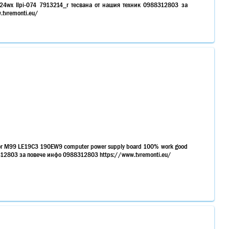
224wx Ilpi-074 7913214_r тесвана от нашия техник 0988312803 за
tvremonti.eu/
 for M99 LE19C3 190EW9 computer power supply board 100% work good
8312803 за повече инфо 0988312803 https://www.tvremonti.eu/