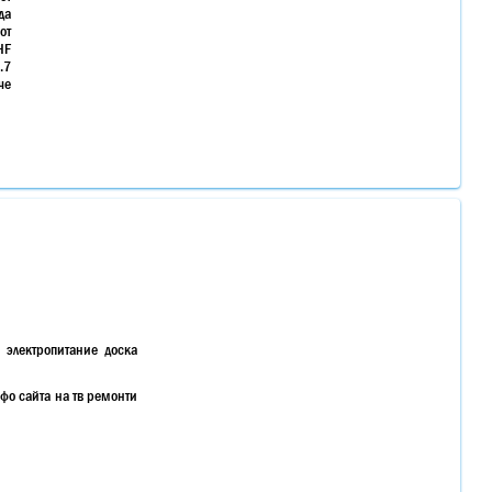
да
от
HF
.7
че
 электропитание доска
нфо сайта на тв ремонти