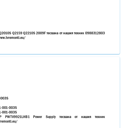
HP Q2010S Q2159 Q2210S 2009F тесвана от нашия техник 0988312803
ww.tvremonti.eu/
-003S
1-001-003S
1-001-003S
S:HP PWTV9921LHB1 Power Supply тесвана от нашия техник
remonti.eu/