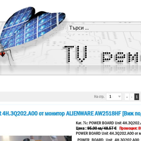
На стр.
«
‹
1
 4H.3Q202.A00 от монитор ALIENWARE AW2518HF [Виж по
Кат. №:
POWER BOARD Unit 4H.3Q202.
Цена :
95.00
лв
/48.57 €
Промоция: 8
POWER BOARD Unit 4H.3Q202.A00 от
POWER BOARD Unit 4H.3Q202.A00 