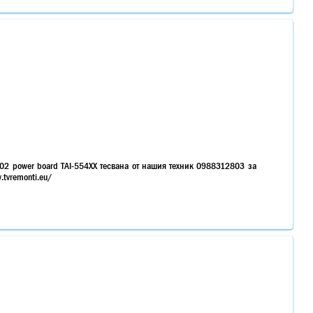
-02 power board TAI-554XX тесвана от нашия техник 0988312803 за
tvremonti.eu/