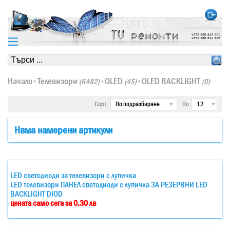
https://www.high-endrolex.com/24
https://www.high-endrolex.com/24
Начало
›
Телевизори
›
OLED
›
OLED BACKLIGHT
(6482)
(45)
(0)
Сорт.
По
Нвма намерени артикули
LED светодиоди за телевизори с лупичка
LED телевизори ПАНЕЛ светодиоди с лупичка ЗА РЕЗЕРВНИ LED
BACKLIGHT DIOD
цената само сега за 0.30 лв