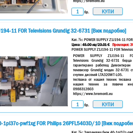
https://tvremonti.eu
бр.
94-11 FOR Televisions Grundig 32-6731 [Виж подробно]
Кат. №:
POWER SUPPLY Z1J194-11 FOR T
Цена :
45.00
лв
/23.01 €
Промоция: 35
POWER SUPPLY Z1J194-11 FOR Televisio
POWER SUPPLY Z1J194-11 F
Televisions Grundig 32-6731 борда
гарантирано работещ Демонтиран 
телевизор Grundig модел 32-6731 с
счупен дисплей LTA320WT-L05.
тествана от нашия техник тесвана 
нашия техник за повече ин
0988312803
https://www.tvremonti.eu
бр.
-1pl37c-pwf1xg FOR Philips 26PFL5403D/10 [Виж подробн
Кат. №:
Захранващ блок 40-1pl37c-pw