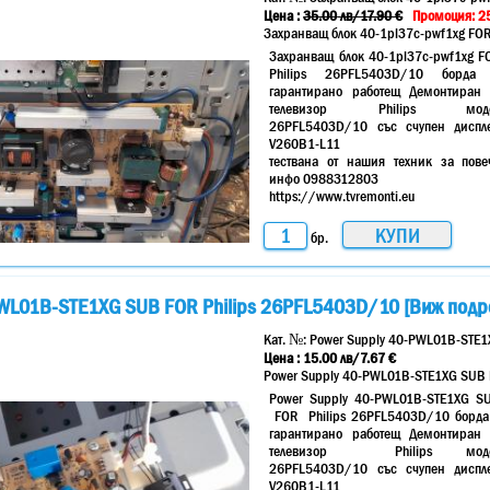
Цена :
35.00
лв
/17.90 €
Промоция: 25
Захранващ блок 40-1pl37c-pwf1xg FO
Захранващ блок 40-1pl37c-pwf1xg F
Philips 26PFL5403D/10 борда
гарантирано работещ Демонтиран 
телевизор Philips мод
26PFL5403D/10 със счупен диспл
V260B1-L11
тествана от нашия техник за пове
инфо 0988312803
https://www.tvremonti.eu
бр.
PWL01B-STE1XG SUB FOR Philips 26PFL5403D/10 [Виж подр
Кат. №:
Power Supply 40-PWL01B-STE1
Цена :
15.00
лв
/7.67 €
Power Supply 40-PWL01B-STE1XG SUB 
Power Supply 40-PWL01B-STE1XG S
FOR Philips 26PFL5403D/10 борда
гарантирано работещ Демонтиран 
телевизор Philips мод
26PFL5403D/10 със счупен диспл
V260B1-L11