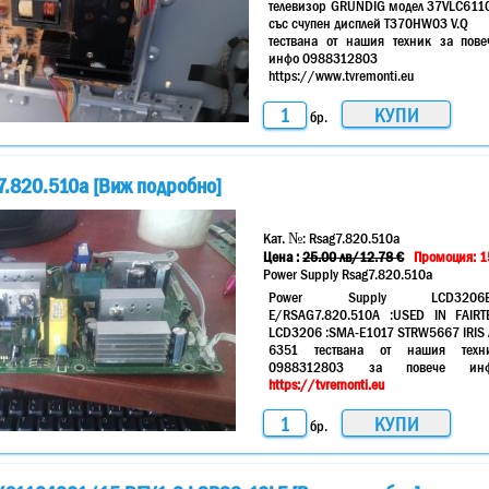
телевизор GRUNDIG модел 37VLC611
със счупен дисплей T370HW03 V.Q
тествана от нашия техник за пове
инфо 0988312803
https://www.tvremonti.eu
бр.
7.820.510a [Виж подробно]
Кат. №:
Rsag7.820.510a
Цена :
25.00
лв
/12.78 €
Промоция: 1
Power Supply Rsag7.820.510a
Power Supply LCD3206
E/RSAG7.820.510A :USED IN FAIRT
LCD3206 :SMA-E1017 STRW5667 IRIS 
6351 тествана от нашия техн
0988312803 за повече ин
https://tvremonti.eu
бр.