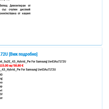
ботещ Демонтиран от
0 със счупен дисплей
хниктествана от нашия
72U [Виж подробно]
t_Su2E_43_Hybrid_Pw For Samsung Ue43Au7172U
115.00 лв/58.80 €
_43_Hybrid_Pw For Samsung Ue43Au7172U
30
ng
но
ор
ъс
1V
от