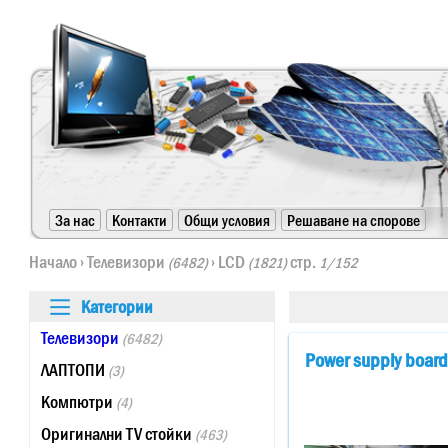
https://www.high-endrolex.com/24
За нас
Контакти
Общи условия
Решаване на спорове
https://www.high-endrolex.com/24
Начало
›
Телевизори
›
LCD
стр.
(6482)
(1821)
1/152
Категории
Телевизори
(6482)
Power supply boar
ЛАПТОПИ
(3)
Компютри
(4)
Оригинални TV стойки
(463)