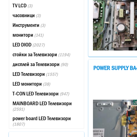
TV LCD
(3)
часовници
(3)
Инструменти
(3)
монитори
(141)
LED DIOD
(2027)
стойки за Телевизори
(1194)
дисплей за Телевизори
(90)
POWER SUPPLY BA4
LED Телевизори
(1557)
LED монитори
(38)
T-CON LED Телевизори
(947)
MAINBOARD LED Телевизори
(2591)
power board LED Телевизори
(1807)