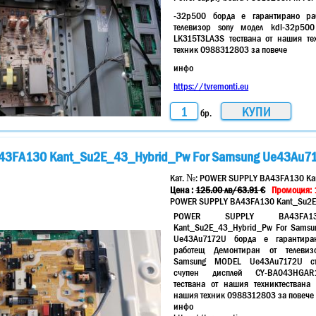
-32p500 борда е гарантирано ра
телевизор sony модел kdl-32p50
LK315T3LA3S тествана от нашия те
техник 0988312803 за повече
инфо
https://tvremonti.eu
бр.
3FA130 Kant_Su2E_43_Hybrid_Pw For Samsung Ue43Au71
Кат. №:
POWER SUPPLY BA43FA130 Kan
Цена :
125.00
лв
/63.91 €
Промоция: 
POWER SUPPLY BA43FA130 Kant_Su2E
POWER SUPPLY BA43FA1
Kant_Su2E_43_Hybrid_Pw For Samsu
Ue43Au7172U борда е гарантира
работещ Демонтиран от телевиз
Samsung MODEL Ue43Au7172U с
счупен дисплей CY-BA043HGAR
тествана от нашия техниктествана 
нашия техник 0988312803 за повече
инфо