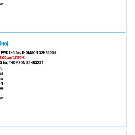
че
бно]
2B-PWD1XG for, THOMSON 32HR3234
.00 лв/17.90 €
XG for, THOMSON 32HR3234
B-
34
ещ
ON
ей
че