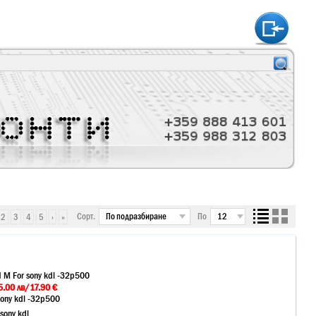
htt
Сорт.
По
2
3
4
5
›
»
 M For sony kdl -32p500
.00 лв/17.90 €
ony kdl -32p500
sony kdl