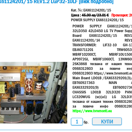
61124201/15 REV1.2 LGP32-10LF [Виж подробно]
Кат. №:
EAX61124201/15
Цена :
45.00
лв
/23.01 €
Промоция: 2
POWER SUPPLY EAX61124201/15
POWER SUPPLY EAX61124201/
32LD350 42LD450 LG TV Power Supp
Board EAX61124201/15 REV1
EAX61124201/14 REV1
TRANSFORMER: LIF32-10 GH-1
EBJ60711201 TRW6053
MBRF10200CT, MBRF10U150C
AP9972GI, MBRF1060CT, 13NM60
2SK3868 тесвана от нашия техн
0988312803 за повече ин
0988312803 https://www.tvremonti.e
Main Board LD01B /EAX63329201(3)
EBT60927363 MAIN A
EAX63329201(9) EBT609273
CHASSIS LD01B 32LD320 PAN
LC320WUG (sc)(a1) LG 32LD3
тесвана от нашия техник 09883128
за повече инфо 09883128
https://www.tvremonti.eu
бр.