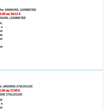
 for, SAMSUNG, LE40M87BD
5.00 лв/28.12 €
AMSUNG, LE40M87BD
r,
 е
от
ел
н
че
or ,GRUNDIG 37VLC6110C
.00 лв/17.90 €
NDIG 37VLC6110C
or
 е
от