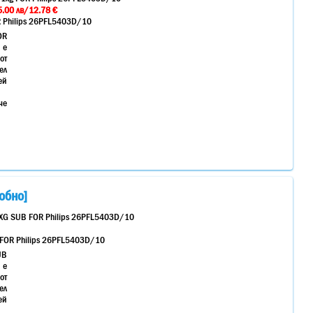
.00 лв/12.78 €
R Philips 26PFL5403D/10
OR
 е
от
ел
ей
че
обно]
XG SUB FOR Philips 26PFL5403D/10
FOR Philips 26PFL5403D/10
UB
 е
от
ел
ей