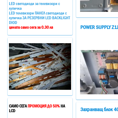
LED светодиоди за телевизори с
лупичка
LED телевизори ПАНЕЛ светодиоди с
лупичка ЗА РЕЗЕРВНИ LED BACKLIGHT
DIOD
POWER SUPPLY Z1J1
цената само сега за 0.30 лв
САМО СЕГА
ПРОМОЦИЯ ДО 50%
НА
Захранващ блок 40
LCD