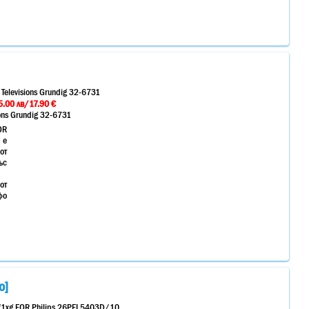
elevisions Grundig 32-6731
.00 лв/17.90 €
ns Grundig 32-6731
OR
 е
от
ъс
от
фо
о]
f1xg FOR Philips 26PFL5403D/10