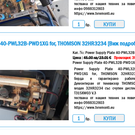
тествана от нашия техник за пове
инфо 0988312803
https://www.tvremonti.eu
бр.
te 40-PWL32B-PWD1XG for, THOMSON 32HR3234 [Виж подро
Кат. №:
Power Supply Plate 40-PWL3
Цена :
45.00
лв
/23.01 €
Промоция: 35
Power Supply Plate 40-PWL32B-PWD1
Power Supply Plate 40-PWL32
PWD1XG for, THOMSON 32HR32
борда е гарантирано работ
Демонтиран от телевизор THOMS
модел 32HR3234 със счупен диспл
T315XW03 V.3
тествана от нашия техник за пове
инфо 0988312803
https://www.tvremonti.eu
бр.