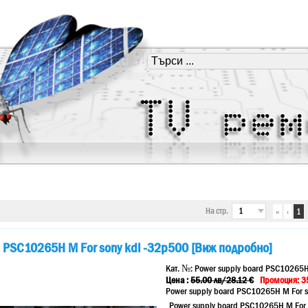
На стр.
«
‹
1
d PSC10265H M For sony kdl -32p500 [Виж подробно]
Кат. №:
Power supply board PSC10265H
Цена :
55.00
лв
/28.12 €
Промоция: 35
Power supply board PSC10265H M For s
Power supply board PSC10265H M For 