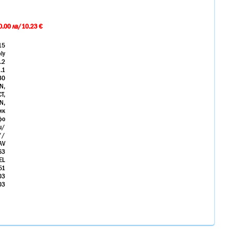
0.00 лв/10.23 €
15
ly
.2
.1
30
N,
T,
N,
ик
фо
u/
//
V
63
EL
51
03
03