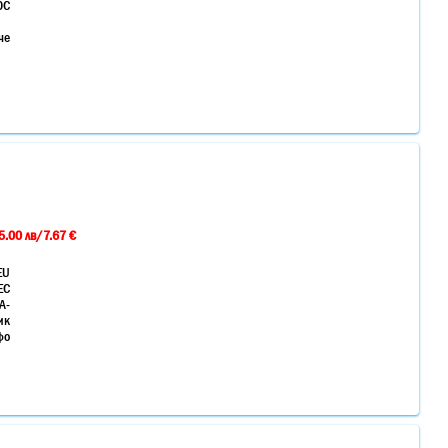
0C
че
5.00 лв/7.67 €
EU
EC
A-
ик
фо