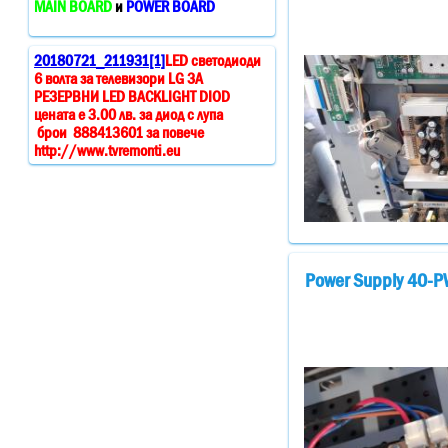
MAIN BOARD
и
POWER BOARD
20180721_211931[1]
LED светодиоди
6 волта за телевизори LG ЗА
РЕЗЕРВНИ LED BACKLIGHT DIOD
цената е 3.00 лв. за диод с лупа
брои 888413601 за повече
http://www.tvremonti.eu
Power Supply 40-