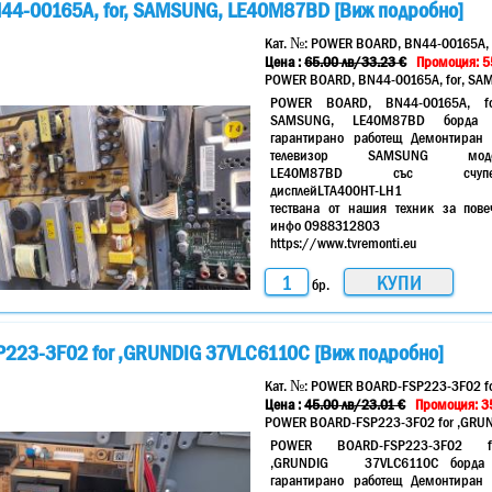
4-00165A, for, SAMSUNG, LE40M87BD [Виж подробно]
Кат. №:
POWER BOARD, BN44-00165A,
Цена :
65.00
лв
/33.23 €
Промоция: 5
POWER BOARD, BN44-00165A, for, S
POWER BOARD, BN44-00165A, fo
SAMSUNG, LE40M87BD борда
гарантирано работещ Демонтиран 
телевизор SAMSUNG мод
LE40M87BD със счупе
дисплейLTA400HT-LH1
тествана от нашия техник за пове
инфо 0988312803
https://www.tvremonti.eu
бр.
23-3F02 for ,GRUNDIG 37VLC6110C [Виж подробно]
Кат. №:
POWER BOARD-FSP223-3F02 f
Цена :
45.00
лв
/23.01 €
Промоция: 35
POWER BOARD-FSP223-3F02 for ,GRU
POWER BOARD-FSP223-3F02 f
,GRUNDIG 37VLC6110C борда
гарантирано работещ Демонтиран 