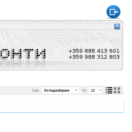
htt
Сорт.
По