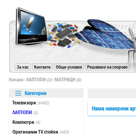
https://www.high-endrolex.com/24
За нас
Контакти
Общи условия
Решаване на спорове
https://www.high-endrolex.com/24
Начало
›
ЛАПТОПИ
›
МАТРИЦИ
(3)
(0)
Категории
Телевизори
(6482)
Нвма намерени ар
ЛАПТОПИ
(3)
Компютри
(4)
Оригинални TV стойки
(463)