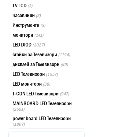
TV LCD
(3)
часовници
(3)
Инструменти
(3)
монитори
(141)
LED DIOD
(2027)
стойки за Телевизори
(1194)
дисплей за Телевизори
(90)
LED Телевизори
(1557)
LED монитори
(38)
T-CON LED Телевизори
(947)
MAINBOARD LED Телевизори
(2591)
power board LED Телевизори
(1807)