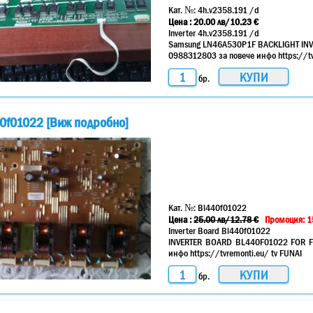
Кат. №:
4h.v2358.191 /d
Цена :
20.00
лв
/10.23 €
Inverter 4h.v2358.191 /d
Samsung LN46A530P1F BACKLIGHT INVE
0988312803 за повече инфо https://t
бр.
440f01022 [Виж подробно]
Кат. №:
Bl440f01022
Цена :
25.00
лв
/12.78 €
Промоция: 1
Inverter Board Bl440f01022
INVERTER BOARD BL440F01022 FOR FU
инфо https://tvremonti.eu/ tv FUNAI
бр.