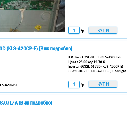
бр.
53D (KLS-420CP-E) [Виж подробно]
Кат. №:
6632L-0153D KLS-420CP-E
Цена :
25.00
лв
/12.78 €
Inverter 6632L-0153D (KLS-420CP-E)
6632L-0153D (KLS-420CP-E) Backlight 
бр.
8.071/A [Виж подробно]