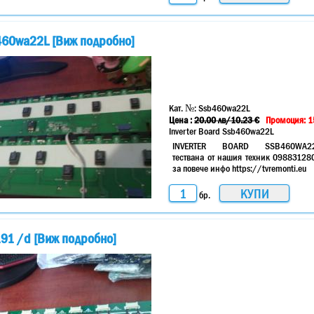
b460wa22L [Виж подробно]
Кат. №:
Ssb460wa22L
Цена :
20.00
лв
/10.23 €
Промоция: 1
Inverter Board Ssb460wa22L
INVERTER BOARD SSB460WA2
тествана от нашия техник 09883128
за повече инфо https://tvremonti.eu
бр.
191 /d [Виж подробно]