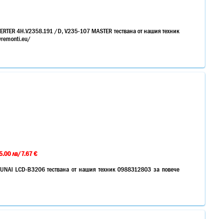
RTER 4H.V2358.191 /D, V235-107 MASTER тествана от нашия техник
vremonti.eu/
5.00 лв/7.67 €
NAI LCD-B3206 тествана от нашия техник 0988312803 за повече