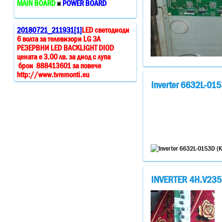
MAIN BOARD
и
POWER BOARD
20180721_211931[1]
LED светодиоди
6 волта за телевизори LG ЗА
РЕЗЕРВНИ LED BACKLIGHT DIOD
цената е 3.00 лв. за диод с лупа
брои 888413601 за повече
http://www.tvremonti.eu
Inverter 6632L-01
INVERTER 4H.V235