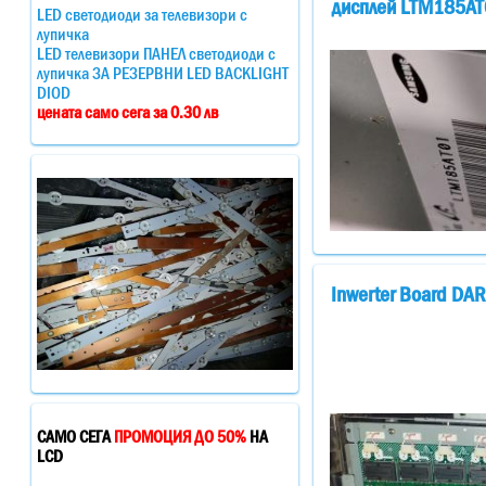
дисплей LTM185AT
LED светодиоди за телевизори с
лупичка
LED телевизори ПАНЕЛ светодиоди с
лупичка ЗА РЕЗЕРВНИ LED BACKLIGHT
DIOD
цената само сега за 0.30 лв
Inwerter Board DA
САМО СЕГА
ПРОМОЦИЯ ДО 50%
НА
LCD