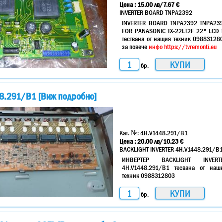
Цена :
15.00
лв
/7.67 €
INVERTER BOARD TNPA2392
INVERTER BOARD TNPA2392 TNPA23
FOR PANASONIC TX-22LT2F 22" LCD 
тествана от нащия техник 09883128
за повече
инфо https://tvremonti.eu
бр.
8.291/B1 [Виж подробно]
Кат. №:
4H.V1448.291/B1
Цена :
20.00
лв
/10.23 €
BACKLIGHT INVERTER 4H.V1448.291/B
ИНВЕРТЕР BACKLIGHT INVERT
4H.V1448.291/B1 тесвана от наш
техник 0988312803
бр.