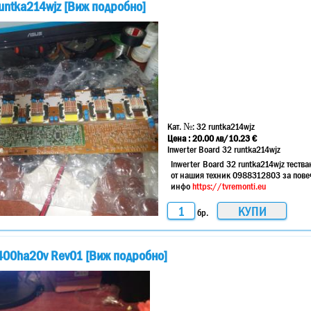
runtka214wjz [Виж подробно]
Кат. №:
32 runtka214wjz
Цена :
20.00
лв
/10.23 €
Inwerter Board 32 runtka214wjz
Inwerter Board 32 runtka214wjz тества
от нашия техник 0988312803 за пове
инфо
https://tvremonti.eu
бр.
b400ha20v Rev01 [Виж подробно]