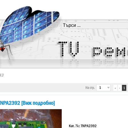
43
На стр.
«
‹
1
NPA2392 [Виж подробно]
Кат. №:
TNPA2392