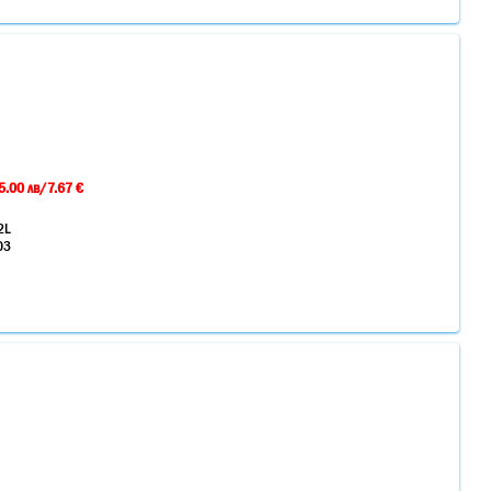
5.00 лв/7.67 €
2L
03