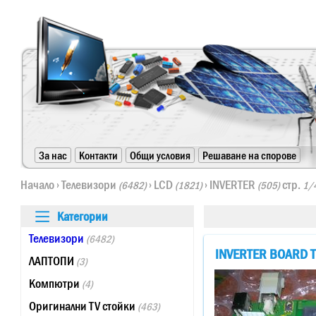
https://www.high-endrolex.com/24
За нас
Контакти
Общи условия
Решаване на спорове
https://www.high-endrolex.com/24
Начало
›
Телевизори
›
LCD
›
INVERTER
стр.
(6482)
(1821)
(505)
1/
Категории
Телевизори
(6482)
INVERTER BOARD T
ЛАПТОПИ
(3)
Компютри
(4)
Оригинални TV стойки
(463)