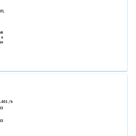
CFL
ей
 е
фо
8.461 /b
83
03