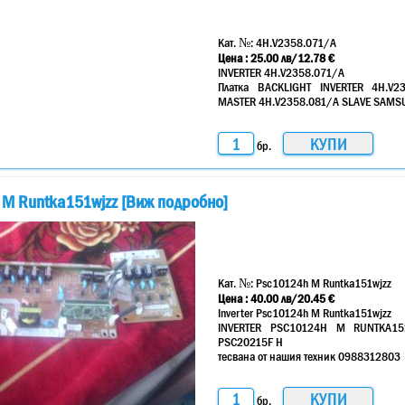
Кат. №:
4H.V2358.071/A
Цена :
25.00
лв
/12.78 €
INVERTER 4H.V2358.071/A
Платка BACKLIGHT INVERTER 4H.V2
MASTER 4H.V2358.081/A SLAVE SAM
бр.
h M Runtka151wjzz [Виж подробно]
Кат. №:
Psc10124h M Runtka151wjzz
Цена :
40.00
лв
/20.45 €
Inverter Psc10124h M Runtka151wjzz
INVERTER PSC10124H M RUNTKA15
PSC20215F H
тесвана от нашия техник 0988312803
бр.