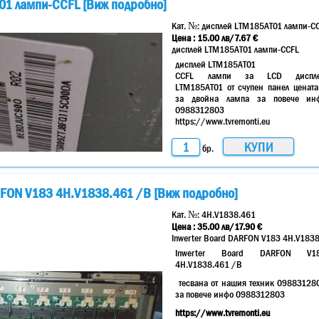
01 лампи-CCFL [Виж подробно]
Кат. №:
дисплей LTM185AT01 лампи-C
Цена :
15.00
лв
/7.67 €
дисплей LTM185AT01 лампи-CCFL
дисплей LTM185AT01
CCFL лампи за LCD диспл
LTM185AT01 от счупен панел цената
за двойна лампа за повече ин
0988312803
https://www.tvremonti.eu
бр.
RFON V183 4H.V1838.461 /B [Виж подробно]
Кат. №:
4H.V1838.461
Цена :
35.00
лв
/17.90 €
Inwerter Board DARFON V183 4H.V183
Inwerter Board DARFON V1
4H.V1838.461 /B
тесвана от нашия техник 09883128
за повече инфо 0988312803
https://www.tvremonti.eu