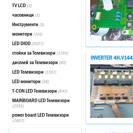
TV LCD
(3)
часовници
(3)
Инструменти
(3)
монитори
(141)
LED DIOD
(2027)
стойки за Телевизори
(1194)
INVERTER 4H.V144
дисплей за Телевизори
(90)
LED Телевизори
(1557)
LED монитори
(38)
T-CON LED Телевизори
(947)
MAINBOARD LED Телевизори
(2591)
power board LED Телевизори
(1807)