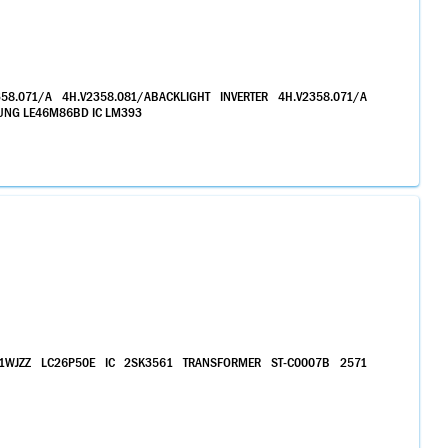
358.071/A 4H.V2358.081/ABACKLIGHT INVERTER 4H.V2358.071/A
SUNG LE46M86BD IC LM393
1WJZZ LC26P50E IC 2SK3561 TRANSFORMER ST-C0007B 2571