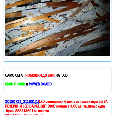
САМО СЕГА
ПРОМОЦИЯ ДО 50%
НА LCD
MAIN BOARD
и
POWER BOARD
20180721_211931[1]
LED светодиоди 6 волта за телевизори LG ЗА
РЕЗЕРВНИ LED BACKLIGHT DIOD цената е 3.00 лв. за диод с лупа
брои 888413601 за повече