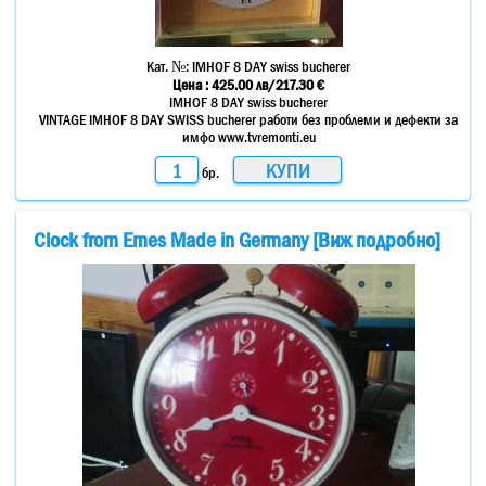
Кат. №:
IMHOF 8 DAY swiss bucherer
Цена :
425.00
лв
/217.30 €
IMHOF 8 DAY swiss bucherer
VINTAGE IMHOF 8 DAY SWISS bucherer работи без проблеми и дефекти за
имфо www.tvremonti.eu
бр.
Clock from Emes Made in Germany [Виж подробно]