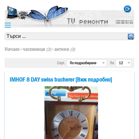
https://www.high-endrolex.com/24
https://www.high-endrolex.com/24
Начало
›
часовници
›
антики
(3)
(3)
Сорт.
По
IMHOF 8 DAY swiss bucherer [Виж подробно]