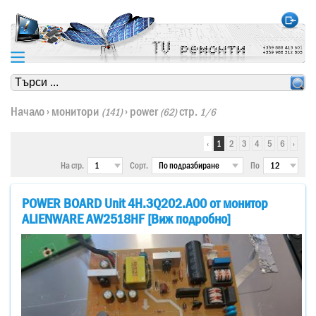
https://www.high-endrolex.com/24
https://www.high-endrolex.com/24
Начало
›
монитори
›
power
стр.
(141)
(62)
1/6
‹
1
2
3
4
5
6
›
На стр.
Сорт.
По
POWER BOARD Unit 4H.3Q202.A00 от монитор
ALIENWARE AW2518HF [Виж подробно]