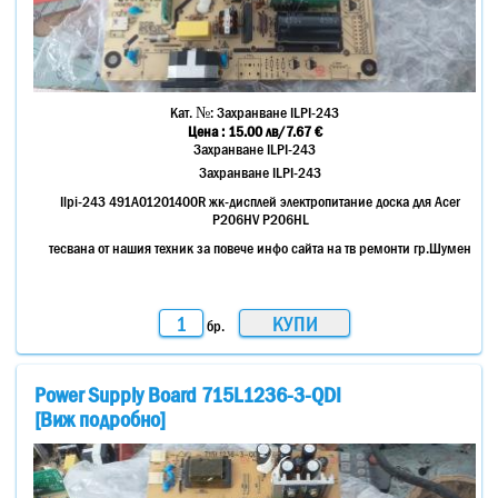
Кат. №:
Захранване ILPI-243
Цена :
15.00
лв
/7.67 €
Захранване ILPI-243
Захранване ILPI-243
Ilpi-243 491A01201400R жк-дисплей электропитание доска для Acer
P206HV P206HL
тесвана от нашия техник за повече инфо сайта на тв ремонти гр.Шумен
бр.
Power Supply Board 715L1236-3-QDI
[Виж подробно]