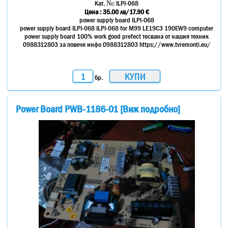
Кат. №:
ILPI-068
Цена :
35.00
лв
/17.90 €
power supply board ILPI-068
power supply board ILPI-068 ILPI-068 for M99 LE19C3 190EW9 computer
power supply board 100% work good prefect тесвана от нашия техник
0988312803 за повече инфо 0988312803 https://www.tvremonti.eu/
бр.
Power Board PWB-1186-01 [Виж подробно]