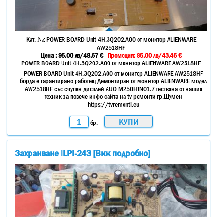
Кат. №:
POWER BOARD Unit 4H.3Q202.A00 от монитор ALIENWARE
AW2518HF
Цена :
95.00
лв
/48.57 €
Промоция: 85.00 лв/43.46 €
POWER BOARD Unit 4H.3Q202.A00 от монитор ALIENWARE AW2518HF
POWER BOARD Unit 4H.3Q202.A00 от монитор ALIENWARE AW2518HF
борда е гарантирано работещ Демонтиран от монитор ALIENWARE модел
AW2518HF със счупен дисплей AUO M250HTN01.7 тествана от нашия
техник за повече инфо сайта на tv ремонти гр.Шумен
https://tvremonti.eu
бр.
Захранване ILPI-243 [Виж подробно]