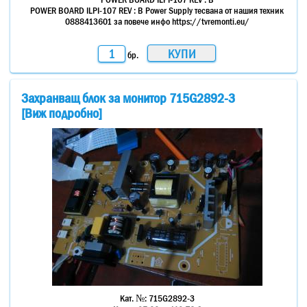
POWER BOARD ILPI-107 REV : B Power Supply тесвана от нашия техник
0888413601 за повече инфо https://tvremonti.eu/
бр.
Захранващ блок за монитор 715G2892-3
[Виж подробно]
Кат. №:
715G2892-3