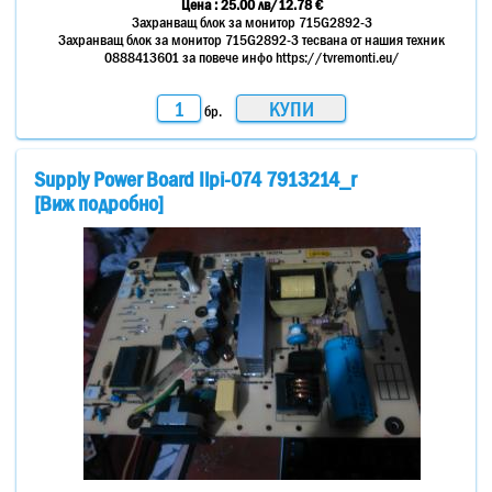
Цена :
25.00
лв
/12.78 €
Захранващ блок за монитор 715G2892-3
Захранващ блок за монитор 715G2892-3 тесвана от нашия техник
0888413601 за повече инфо https://tvremonti.eu/
бр.
Supply Power Board Ilpi-074 7913214_r
[Виж подробно]