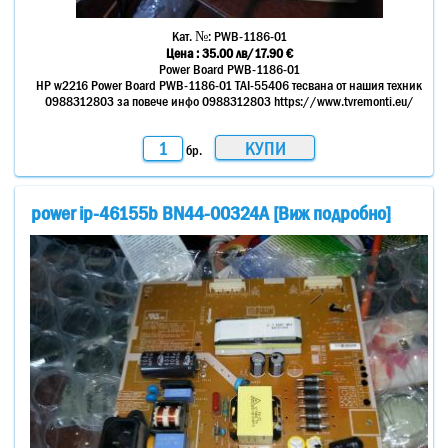
Кат. №:
PWB-1186-01
Цена :
35.00
лв
/17.90 €
Power Board PWB-1186-01
HP w2216 Power Board PWB-1186-01 TAI-55406 тесвана от нашия техник
0988312803 за повече инфо 0988312803 https://www.tvremonti.eu/
бр.
power ip-46155b BN44-00324A [Виж подробно]