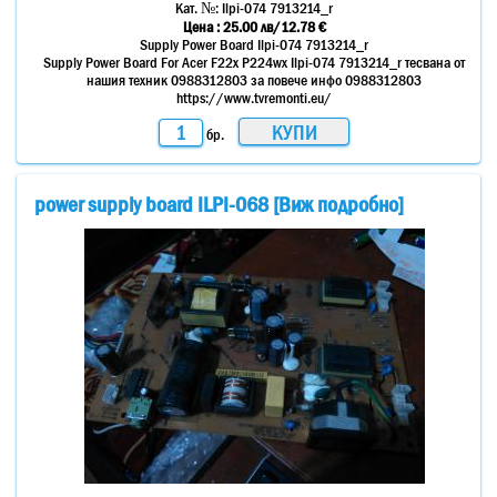
Кат. №:
Ilpi-074 7913214_r
Цена :
25.00
лв
/12.78 €
Supply Power Board Ilpi-074 7913214_r
Supply Power Board For Acer F22x P224wx Ilpi-074 7913214_r тесвана от
нашия техник 0988312803 за повече инфо 0988312803
https://www.tvremonti.eu/
бр.
power supply board ILPI-068 [Виж подробно]