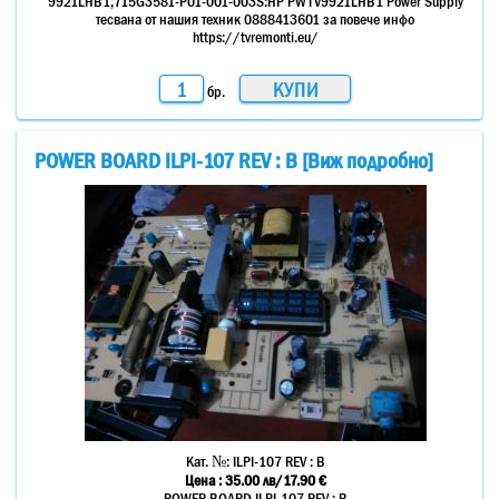
9921LHB1,715G3581-P01-001-003S:HP PWTV9921LHB1 Power Supply
тесвана от нашия техник 0888413601 за повече инфо
https://tvremonti.eu/
бр.
POWER BOARD ILPI-107 REV : B [Виж подробно]
Кат. №:
ILPI-107 REV : B
Цена :
35.00
лв
/17.90 €
POWER BOARD ILPI-107 REV : B