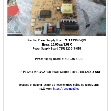
Кат. №:
Power Supply Board 715L1236-3-QDI
Цена :
15.00
лв
/7.67 €
Power Supply Board 715L1236-3-QDI
Power Supply Board 715L1236-3-QDI
HP PE1244 MP1702 PSU Power Supply Board 715L1236-3-QDI
тесвана от нашия техник за повече инфо сайта на тв ремонти
гр.Шумен
https://tvremonti.eu