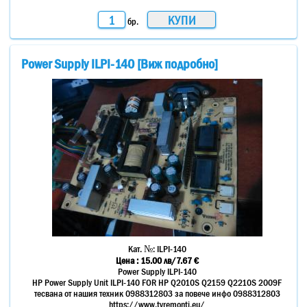
бр.
Power Supply ILPI-140 [Виж подробно]
Кат. №:
ILPI-140
Цена :
15.00
лв
/7.67 €
Power Supply ILPI-140
HP Power Supply Unit ILPI-140 FOR HP Q2010S Q2159 Q2210S 2009F
тесвана от нашия техник 0988312803 за повече инфо 0988312803
https://www.tvremonti.eu/