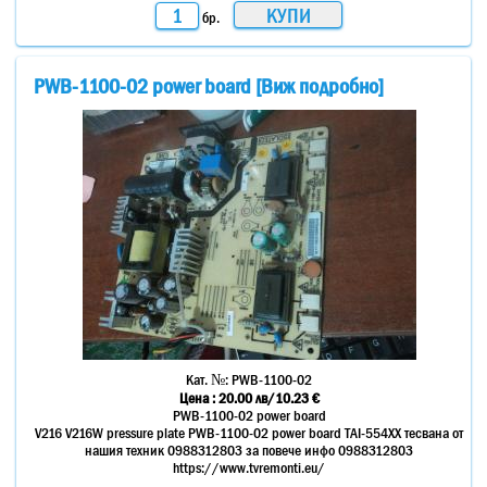
бр.
PWB-1100-02 power board [Виж подробно]
Кат. №:
PWB-1100-02
Цена :
20.00
лв
/10.23 €
PWB-1100-02 power board
V216 V216W pressure plate PWB-1100-02 power board TAI-554XX тесвана от
нашия техник 0988312803 за повече инфо 0988312803
https://www.tvremonti.eu/