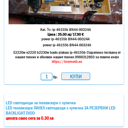
Кат. №:
ip-46155b BN44-00324A
Цена :
35.00
лв
/17.90 €
power ip-46155b BN44-00324A
power ip-46155b BN44-00324A
E2220w e2220 b2230w baskı plakası ip-46155b Старателно тествана от
нашия техник и обновен нашия техник 0988312803 за повече инфо
https://tvremonti.eu
бр.
LED светодиоди за телевизори с лупичка
LED телевизори ПАНЕЛ светодиоди с лупичка ЗА РЕЗЕРВНИ LED
BACKLIGHT DIOD
цената само сега за 0.30 лв