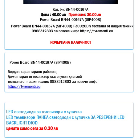
Кат. №:
BN44-00167A
Цена :
40.00
лв
Промоция: 30.00 лв
Power Board BN44-00167A (SIP400B)
Power Board BN44-00167A (SIP400B) F30U20DN тествана от нащия техник
0988312803 за повече инфо https://tvremonti.eu
ИЗЧЕРПАНА НАЛИЧНОСТ
Power Board BN44-00167A (SIP400B)
Борда е гарантирано работещ
Демонтиран от телевизор със счупен дисплей
тествана от нашия техник 0988312803 за повече инфо
https://tvremonti.eu
LED светодиоди за телевизори с лупичка
LED телевизори ПАНЕЛ светодиоди с лупичка ЗА РЕЗЕРВНИ LED
BACKLIGHT DIOD
цената само сега за 0.30 лв