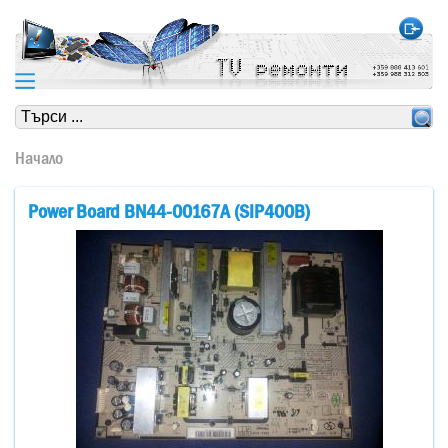
https://www.high-endrolex.com/24
https://www.high-endrolex.com/24
Начало
Power Board BN44-00167A (SIP400B)