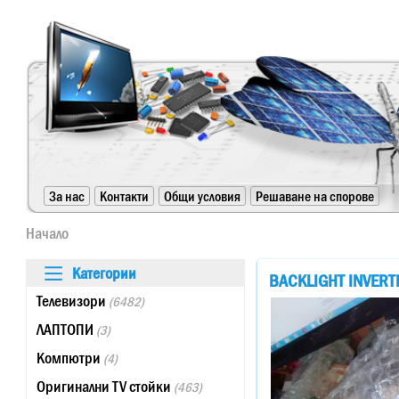
https://www.high-endrolex.com/24
За нас
Контакти
Общи условия
Решаване на спорове
https://www.high-endrolex.com/24
Начало
Категории
BACKLIGHT INVERT
Телевизори
(6482)
ЛАПТОПИ
(3)
Компютри
(4)
Оригинални TV стойки
(463)