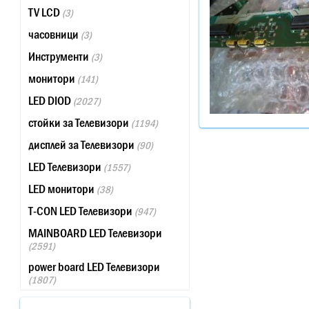
TV LCD
(3)
часовници
(3)
Инструменти
(3)
монитори
(141)
LED DIOD
(2027)
стойки за Телевизори
(1194)
дисплей за Телевизори
(90)
LED Телевизори
(1557)
LED монитори
(38)
T-CON LED Телевизори
(947)
MAINBOARD LED Телевизори
(2591)
power board LED Телевизори
(1807)