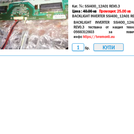
Кат. №:
SSI400_12A01 REV0.3
Цена :
40.00
лв
Промоция: 25.00 лв
BACKLIGHT INVERTER SSI400_12A01 RE
BACKLIGHT INVERTER SSI400_12A
REV0.3 тествана от нащия техн
0988312803 за повеч
инфо
https://tvremonti.eu
бр.