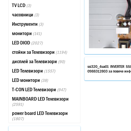
TV LCD
(3)
часовници
(3)
Инструменти
(3)
монитори
(141)
LED DIOD
(2027)
стойки за Телевизори
(1194)
дисплей за Телевизори
(90)
ssi320_4ua01 INVERTER SS
LED Телевизори
(1557)
0988312803 за повече инфо
LED монитори
(38)
T-CON LED Телевизори
(947)
MAINBOARD LED Телевизори
(2591)
power board LED Телевизори
(1807)