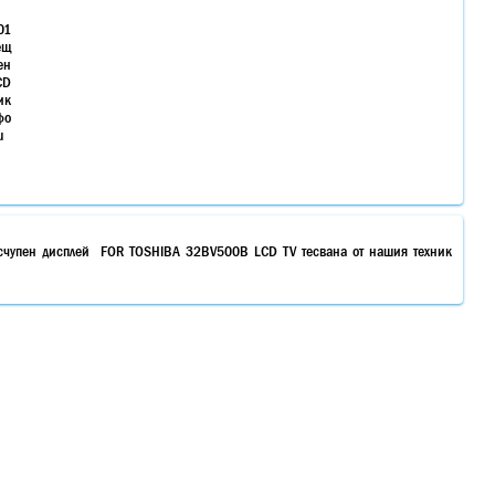
01
ещ
ен
CD
ик
фо
u
 счупен дисплей FOR TOSHIBA 32BV500B LCD TV тесвана от нашия техник