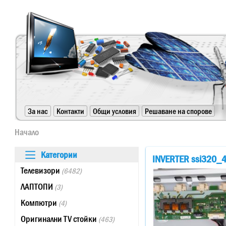
https://www.high-endrolex.com/24
За нас
Контакти
Общи условия
Решаване на спорове
https://www.high-endrolex.com/24
Начало
Категории
INVERTER ssi320_
Телевизори
(6482)
ЛАПТОПИ
(3)
Компютри
(4)
Оригинални TV стойки
(463)