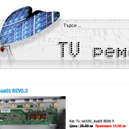
4ua01 REV0.3
Кат. №:
ssi320_4ua01 REV0.3
Цена :
25.00
лв
Промоция: 15.00 лв