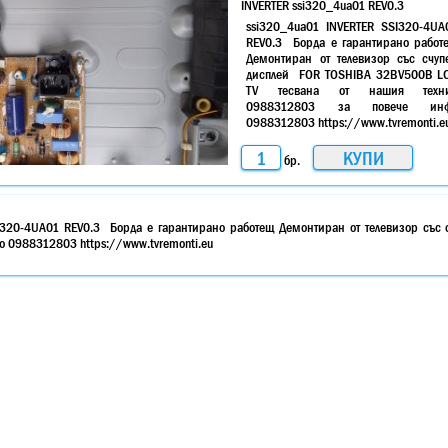
INVERTER ssi320_4ua01 REV0.3
ssi320_4ua01 INVERTER SSI320-4UA
REV0.3 Борда е гарантирано работ
Демонтиран от телевизор със счуп
дисплей FOR TOSHIBA 32BV500B L
TV тесвана от нашия техн
0988312803 за повече ин
0988312803 https://www.tvremonti.e
бр.
I320-4UA01 REV0.3 Борда е гарантирано работещ Демонтиран от телевизор със
 0988312803 https://www.tvremonti.eu