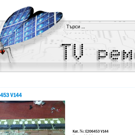
6453 V144
Кат. №:
E206453 V144