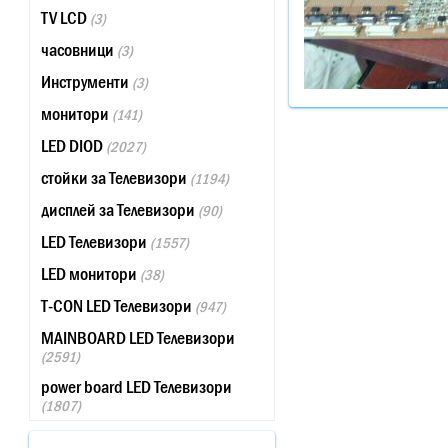
TV LCD
(3)
часовници
(3)
Инструменти
(3)
монитори
(141)
LED DIOD
(2027)
стойки за Телевизори
(1194)
дисплей за Телевизори
(90)
LED Телевизори
(1557)
LED монитори
(38)
T-CON LED Телевизори
(947)
MAINBOARD LED Телевизори
(2591)
power board LED Телевизори
(1807)