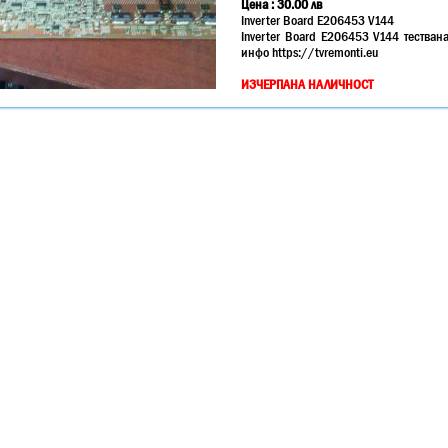
Цена :
30.00
лв
Inverter Board E206453 V144
Inverter Board E206453 V144 тества
инфо https://tvremonti.еu
ИЗЧЕРПАНА НАЛИЧНОСТ