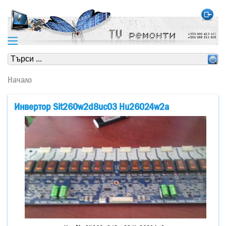
https://www.high-endrolex.com/24
https://www.high-endrolex.com/24
Начало
Инвертор Sit260w2d8uc03 Hu26024w2а