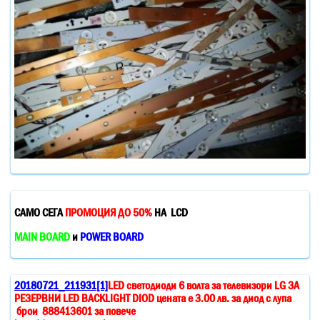
САМО СЕГА
ПРОМОЦИЯ ДО 50%
НА LCD
MAIN BOARD
и
POWER BOARD
20180721_211931[1]
LED светодиоди 6 волта за телевизори LG ЗА
РЕЗЕРВНИ LED BACKLIGHT DIOD цената е 3.00 лв. за диод с лупа
брои 888413601 за повече