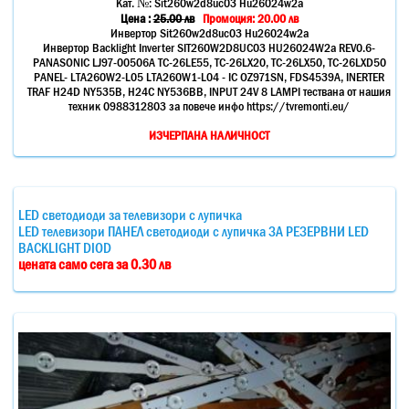
Кат. №:
Sit260w2d8uc03 Hu26024w2а
Цена :
25.00
лв
Промоция: 20.00 лв
Инвертор Sit260w2d8uc03 Hu26024w2а
Инвертор Backlight Inverter SIT260W2D8UC03 HU26024W2а REV0.6-
PANASONIC LJ97-00506A TC-26LE55, TC-26LX20, TC-26LX50, TC-26LXD50
PANEL- LTA260W2-L05 LTA260W1-L04 - IC OZ971SN, FDS4539A, INERTER
TRAF H24D NY535B, H24C NY536BB, INPUT 24V 8 LAMPI тествана от нашия
техник 0988312803 за повече инфо https://tvremonti.eu/
ИЗЧЕРПАНА НАЛИЧНОСТ
LED светодиоди за телевизори с лупичка
LED телевизори ПАНЕЛ светодиоди с лупичка ЗА РЕЗЕРВНИ LED
BACKLIGHT DIOD
цената само сега за 0.30 лв