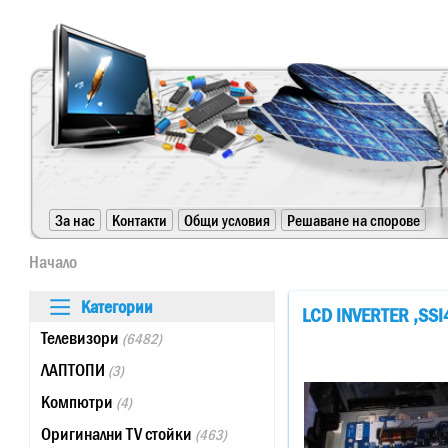
https://www.high-endrolex.com/24
За нас
Контакти
Общи условия
Решаване на спорове
https://www.high-endrolex.com/24
Начало
Категории
LCD INVERTER ,SS
Телевизори
(6482)
ЛАПТОПИ
(3)
Компютри
(4)
Оригинални TV стойки
(463)