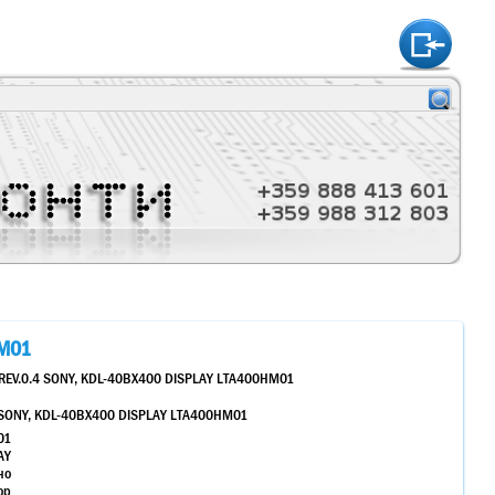
htt
HM01
,REV.0.4 SONY, KDL-40BX400 DISPLAY LTA400HM01
4 SONY, KDL-40BX400 DISPLAY LTA400HM01
01
AY
но
ор