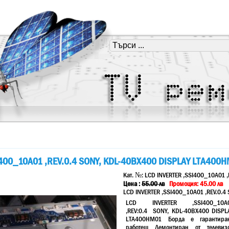
I400_10A01 ,REV.0.4 SONY, KDL-40BX400 DISPLAY LTA400
Кат. №:
LCD INVERTER ,SSI400_10A01 
Цена :
55.00
лв
Промоция: 45.00 лв
LCD INVERTER ,SSI400_10A01 ,REV.0.
LCD INVERTER ,SSI400_10A
,REV:0.4 SONY, KDL-40BX400 DISPL
LTA400HM01 Борда е гарантира
работещ Демонтиран от телевиз