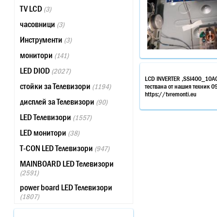
TV LCD
(3)
часовници
(3)
Инструменти
(3)
монитори
(141)
LED DIOD
(2027)
LCD INVERTER ,SSI400_10A
стойки за Телевизори
(1194)
тествана от нашия техник 
https://tvremonti.eu
дисплей за Телевизори
(90)
LED Телевизори
(1557)
LED монитори
(38)
T-CON LED Телевизори
(947)
MAINBOARD LED Телевизори
(2591)
power board LED Телевизори
(1807)