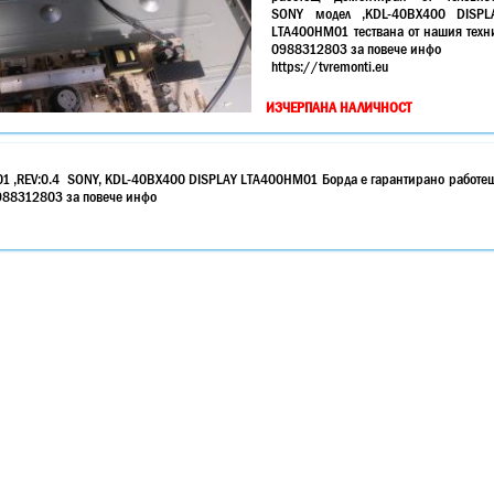
SONY модел ,KDL-40BX400 DISPL
LTA400HM01 тествана от нашия техн
0988312803 за повече инфо
https://tvremonti.eu
ИЗЧЕРПАНА НАЛИЧНОСТ
01 ,REV:0.4 SONY, KDL-40BX400 DISPLAY LTA400HM01 Борда е гарантирано работе
0988312803 за повече инфо