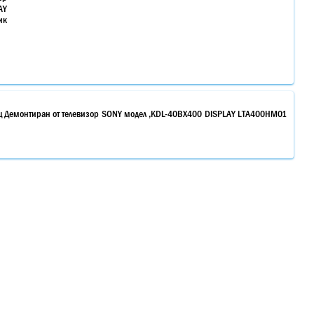
AY
ик
щ Демонтиран от телевизор SONY модел ,KDL-40BX400 DISPLAY LTA400HM01