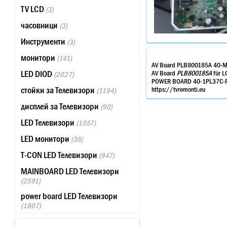
TV LCD
(3)
часовници
(3)
Инструменти
(3)
монитори
(141)
AV Board PLB800185A 40-
LED DIOD
AV Board
PLB800185A
für L
(2027)
POWER BOARD 40-1PL37C-PW
стойки за Телевизори
https://tvremonti.eu
(1194)
дисплей за Телевизори
(90)
LED Телевизори
(1557)
LED монитори
(38)
T-CON LED Телевизори
(947)
MAINBOARD LED Телевизори
(2591)
power board LED Телевизори
(1807)