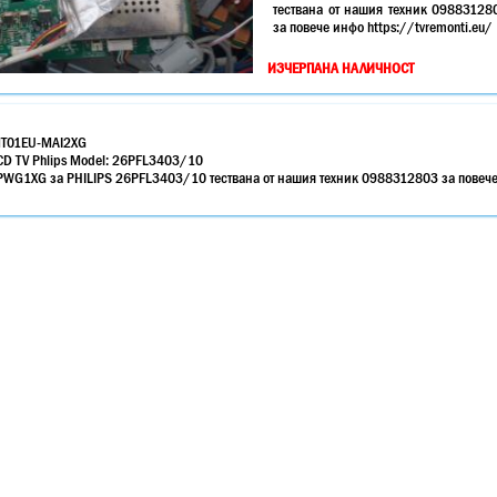
тествана от нашия техник 09883128
за повече инфо https://tvremonti.eu/
ИЗЧЕРПАНА НАЛИЧНОСТ
MT01EU-MAI2XG
CD TV Phlips Model: 26PFL3403/10
G1XG за PHILIPS 26PFL3403/10 тествана от нашия техник 0988312803 за повеч