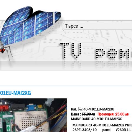
01EU-MAI2XG
Кат. №:
40-MT01EU-MAI2XG
Цена :
55.00
лв
Промоция: 25.00 лв
MAINBOARD 40-MT01EU-MAI2XG
MAINBOARD 40-MT01EU-MAI2XG Phili
26PFL3403/10 panel V260B1-L