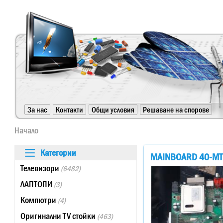
https://www.high-endrolex.com/24
За нас
Контакти
Общи условия
Решаване на спорове
https://www.high-endrolex.com/24
Начало
Категории
MAINBOARD 40-MT
Телевизори
(6482)
ЛАПТОПИ
(3)
Компютри
(4)
Оригинални TV стойки
(463)