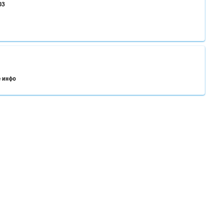
03
е инфо