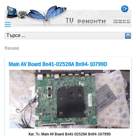
https://www.high-endrolex.com/24
https://www.high-endrolex.com/24
Начало
Main AV Board Bn41-02528A Bn94-10799D
Кат. №:
Main AV Board Bn41-02528A Bn94-10799D