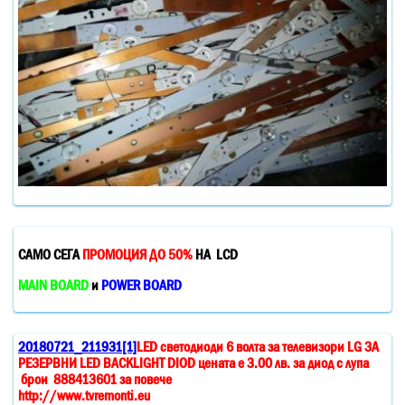
САМО СЕГА
ПРОМОЦИЯ ДО 50%
НА LCD
MAIN BOARD
и
POWER BOARD
20180721_211931[1]
LED светодиоди 6 волта за телевизори LG ЗА
РЕЗЕРВНИ LED BACKLIGHT DIOD цената е 3.00 лв. за диод с лупа
брои 888413601 за повече
http://www.tvremonti.eu