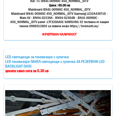
Кат. №:
BN41-00980C 450_NORMAL_iDTV
Цена :
65.00
лв
Mainboard BN41-00980C 450_NORMAL_iDTV
Mainboard BN41-00980C 450_NORMAL_iDTV Samsung LE32A436T1D -
Main AV - BN94-02236A - BN94-02304B - BN41-00980C -
450_NORMAL_iDTV panel -LTF320AA01 SAMSUNG 32 тествана от нащия
техник 0988312803 за повече инфо https://tvremonti.eu/
ИЗЧЕРПАНА НАЛИЧНОСТ
LED светодиоди за телевизори с лупичка
LED телевизори ПАНЕЛ светодиоди с лупичка ЗА РЕЗЕРВНИ LED
BACKLIGHT DIOD
цената само сега за 0.30 лв