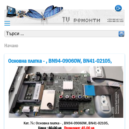
https://www.high-endrolex.com/24
https://www.high-endrolex.com/24
Начало
Основна платка - , BN94-09060W, BN41-02105,
Кат. №:
Основна платка - , BN94-09060W, BN41-02105,
Цена :
60.00
лв
Промоция: 45.00 лв