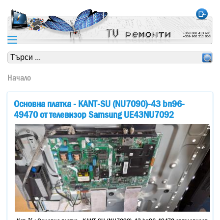
https://www.high-endrolex.com/24
https://www.high-endrolex.com/24
Начало
Основна платка - KANT-SU (NU7090)-43 bn96-
49470 от телевизор Samsung UE43NU7092