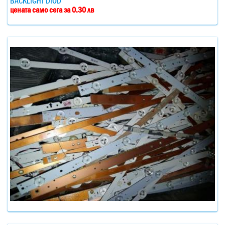
BACKLIGHT DIOD
цената само сега за 0.30 лв