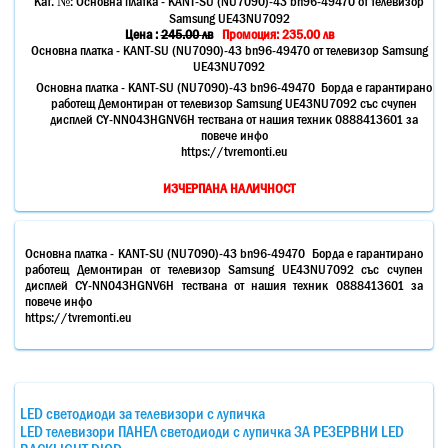
Кат. №:
Основна платка - KANT-SU (NU7090)-43 bn96-49470 от телевизор
Samsung UE43NU7092
Цена :
245.00
лв
Промоция: 235.00 лв
Основна платка - KANT-SU (NU7090)-43 bn96-49470 от телевизор Samsung
UE43NU7092
Основна платка - KANT-SU (NU7090)-43 bn96-49470 Борда е гарантирано
работещ Демонтиран от телевизор Samsung UE43NU7092 със счупен
дисплей CY-NN043HGNV6H тествана от нашия техник 0888413601 за
повече инфо
https://tvremonti.eu
ИЗЧЕРПАНА НАЛИЧНОСТ
Основна платка - KANT-SU (NU7090)-43 bn96-49470 Борда е гарантирано
работещ Демонтиран от телевизор Samsung UE43NU7092 със счупен
дисплей CY-NN043HGNV6H тествана от нашия техник 0888413601 за
повече инфо
https://tvremonti.eu
LED светодиоди за телевизори с лупичка
LED телевизори ПАНЕЛ светодиоди с лупичка ЗА РЕЗЕРВНИ LED