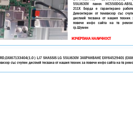
55UJ630V панел HC550DGG-ABSL
211X Борда е гарантирано работ
Демонтиран от телевизор със счуп
дисплей тесвана от нашия техник 
повече инфо сайта на тв ремон
гр.Шумен
ИЗЧЕРПАНА НАЛИЧНОСТ
ARD,EAX67133404(1.0 ) LJ7 SHASSIS LG 55UJ630V ЗАХРАНВАНЕ EAY64529401 (EAX
визор със счупен дисплей тесвана от нашия техник за повече инфо сайта на тв ре