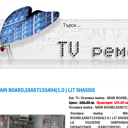
MAIN BOARD,EAX67133404(1.0 ) LJ7 SHASSIS
Кат. №:
Основна платка - MAIN BOARD,
Цена :
155.00
лв
Промоция: 145.00 л
Основна платка - MAIN BOARD,EAX6713
Основна платка - MA
BOARD,EAX67133404(1.0 ) LJ7 SHASS
LG 55UJ630V ЗАХРАНВА
EAY64529401 (EAX67189101) 