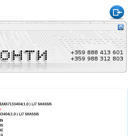
htt
EAX67133404(1.0 ) LJ7 SHASSIS
в
3404(1.0 ) LJ7 SHASSIS
IN
IS
НЕ
LG