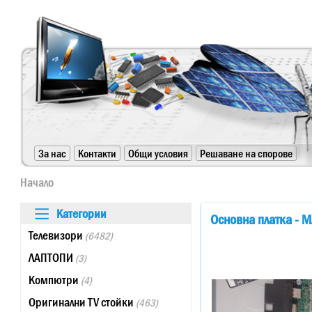
https://www.high-endrolex.com/24
За нас
Контакти
Общи условия
Решаване на спорове
https://www.high-endrolex.com/24
Начало
Категории
Основна платка - 
Телевизори
(6482)
ЛАПТОПИ
(3)
Компютри
(4)
Оригинални TV стойки
(463)