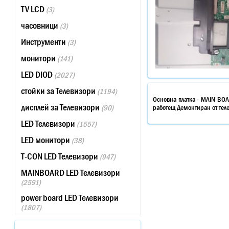
TV LCD
(3)
часовници
(3)
Инструменти
(3)
монитори
(141)
LED DIOD
(2027)
стойки за Телевизори
(1194)
Основна платка - MAIN BO
дисплей за Телевизори
(90)
работещ Демонтиран от теле
LED Телевизори
(1557)
LED монитори
(38)
T-CON LED Телевизори
(947)
MAINBOARD LED Телевизори
(2591)
power board LED Телевизори
(1807)