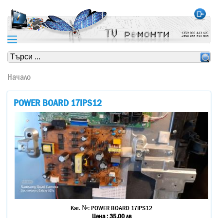
https://www.high-endrolex.com/24
https://www.high-endrolex.com/24
Начало
POWER BOARD 17IPS12
Кат. №:
POWER BOARD 17IPS12
Цена :
35.00
лв