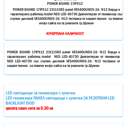
POWER BOARD 17IPS12
POWER BOARD 17IPS12 231115R3 panel VES400UNDS-2d- N12 Борда е
гарантирано работещ model NEO LED-40730 Демонтиран от телевизор със
счупен дисплей VES400UNDS-2d- N12 тествана от нашия техник за повече
инфо сайта на тв ремонти гр.Шумен
ИЗЧЕРПАНА НАЛИЧНОСТ
POWER BOARD 17IPS12 231115R3 panel VES400UNDS-2d- N12 Борда е
гарантирано работещ model NEO LED-40730 Демонтиран от телевизор
NEO LED-40730 със счупен дисплей VES400UNDS-2d- N12 тествана от
нашия техник за повече инфо сайта на тв ремонти гр.Шумен
LED светодиоди за телевизори с лупичка
LED телевизори ПАНЕЛ светодиоди с лупичка ЗА РЕЗЕРВНИ LED
BACKLIGHT DIOD
цената само сега за 0.30 лв