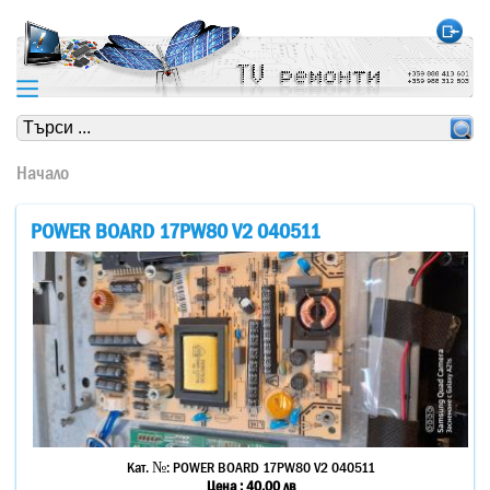
https://www.high-endrolex.com/24
https://www.high-endrolex.com/24
Начало
POWER BOARD 17PW80 V2 040511
Кат. №:
POWER BOARD 17PW80 V2 040511
Цена :
40.00
лв