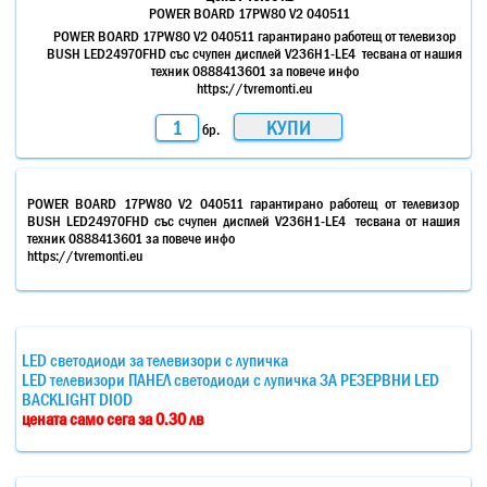
POWER BOARD 17PW80 V2 040511
POWER BOARD 17PW80 V2 040511 гарантирано работещ от телевизор
BUSH LED24970FHD със счупен дисплей V236H1-LE4 тесвана от нашия
техник 0888413601 за повече инфо
https://tvremonti.eu
бр.
POWER BOARD 17PW80 V2 040511 гарантирано работещ от телевизор
BUSH LED24970FHD със счупен дисплей V236H1-LE4 тесвана от нашия
техник 0888413601 за повече инфо
https://tvremonti.eu
LED светодиоди за телевизори с лупичка
LED телевизори ПАНЕЛ светодиоди с лупичка ЗА РЕЗЕРВНИ LED
BACKLIGHT DIOD
цената само сега за 0.30 лв