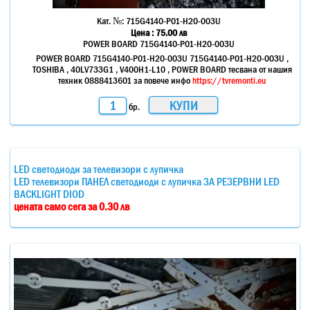
Кат. №:
715G4140-P01-H20-003U
Цена :
75.00
лв
POWER BOARD 715G4140-P01-H20-003U
POWER BOARD 715G4140-P01-H20-003U 715G4140-P01-H20-003U ,
TOSHIBA , 40LV733G1 , V400H1-L10 , POWER BOARD тесвана от нашия
техник 0888413601 за повече инфо
https://tvremonti.eu
бр.
LED светодиоди за телевизори с лупичка
LED телевизори ПАНЕЛ светодиоди с лупичка ЗА РЕЗЕРВНИ LED
BACKLIGHT DIOD
цената само сега за 0.30 лв