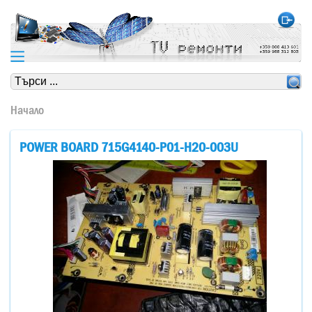
https://www.high-endrolex.com/24
https://www.high-endrolex.com/24
Начало
POWER BOARD 715G4140-P01-H20-003U