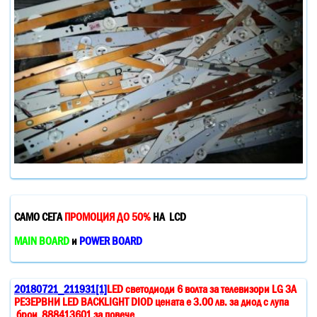
САМО СЕГА
ПРОМОЦИЯ ДО 50%
НА LCD
MAIN BOARD
и
POWER BOARD
20180721_211931[1]
LED светодиоди 6 волта за телевизори LG ЗА
РЕЗЕРВНИ LED BACKLIGHT DIOD цената е 3.00 лв. за диод с лупа
брои 888413601 за повече