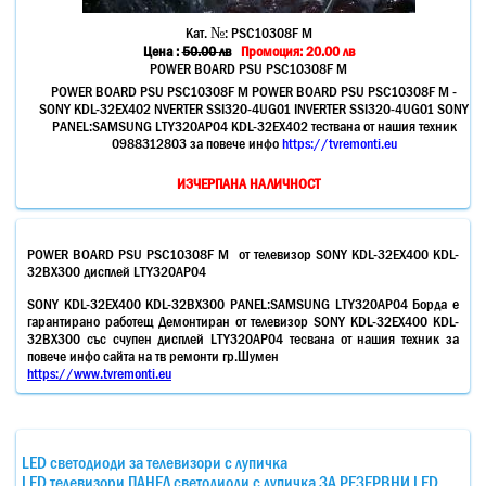
Кат. №:
PSC10308F M
Цена :
50.00
лв
Промоция: 20.00 лв
POWER BOARD PSU PSC10308F M
POWER BOARD PSU PSC10308F M POWER BOARD PSU PSC10308F M -
SONY KDL-32ЕX402 NVERTER SSI320-4UG01 INVERTER SSI320-4UG01 SONY
PANEL:SAMSUNG LTY320AP04 KDL-32EX402 тествана от нашия техник
0988312803 за повече инфо
https://tvremonti.eu
ИЗЧЕРПАНА НАЛИЧНОСТ
POWER BOARD PSU PSC10308F M от телевизор SONY KDL-32EX400 KDL-
32BX300 дисплей LTY320AP04
SONY KDL-32EX400 KDL-32BX300 PANEL:SAMSUNG LTY320AP04 Борда е
гарантирано работещ Демонтиран от телевизор SONY KDL-32EX400 KDL-
32BX300 със счупен дисплей LTY320AP04 тесвана от нашия техник за
повече инфо сайта на тв ремонти гр.Шумен
https://www.tvremonti.eu
LED светодиоди за телевизори с лупичка
LED телевизори ПАНЕЛ светодиоди с лупичка ЗА РЕЗЕРВНИ LED