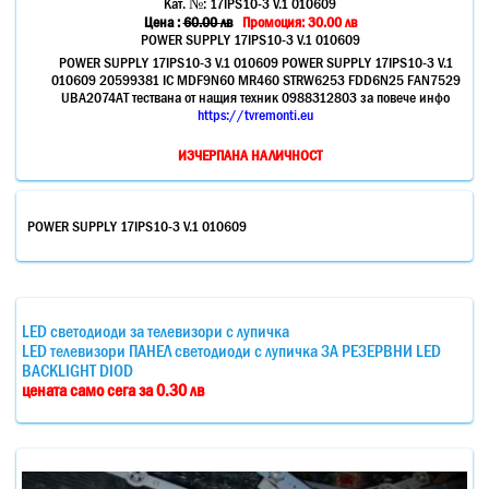
Кат. №:
17IPS10-3 V.1 010609
Цена :
60.00
лв
Промоция: 30.00 лв
POWER SUPPLY 17IPS10-3 V.1 010609
POWER SUPPLY 17IPS10-3 V.1 010609 POWER SUPPLY 17IPS10-3 V.1
010609 20599381 IC MDF9N60 MR460 STRW6253 FDD6N25 FAN7529
UBA2074AT тествана от нащия техник 0988312803 за повече инфо
https://tvremonti.eu
ИЗЧЕРПАНА НАЛИЧНОСТ
POWER SUPPLY 17IPS10-3 V.1 010609
LED светодиоди за телевизори с лупичка
LED телевизори ПАНЕЛ светодиоди с лупичка ЗА РЕЗЕРВНИ LED
BACKLIGHT DIOD
цената само сега за 0.30 лв