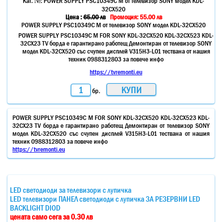
Кат. №:
POWER SUPPLY PSC10349C M от телевизор SONY модел KDL-
32CX520
Цена :
65.00
лв
Промоция: 55.00 лв
POWER SUPPLY PSC10349C M от телевизор SONY модел KDL-32CX520
POWER SUPPLY PSC10349C M FOR SONY KDL-32CX520 KDL-32CX523 KDL-
32CX23 TV борда е гарантирано работещ Демонтиран от телевизор SONY
модел KDL-32CX520 със счупен дисплей V315H3-L01 тествана от нашия
техник 0988312803 за повече инфо
https://tvremonti.eu
бр.
POWER SUPPLY PSC10349C M FOR SONY KDL-32CX520 KDL-32CX523 KDL-
32CX23 TV борда е гарантирано работещ Демонтиран от телевизор SONY
модел KDL-32CX520 със счупен дисплей V315H3-L01 тествана от нашия
техник 0988312803 за повече инфо
https://tvremonti.eu
LED светодиоди за телевизори с лупичка
LED телевизори ПАНЕЛ светодиоди с лупичка ЗА РЕЗЕРВНИ LED
BACKLIGHT DIOD
цената само сега за 0.30 лв