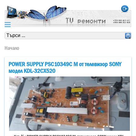
https://www.high-endrolex.com/24
https://www.high-endrolex.com/24
Начало
POWER SUPPLY PSC10349C M от телевизор SONY
модел KDL-32CX520