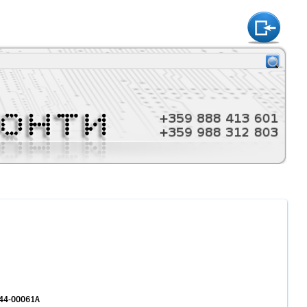
htt
J44-00061A