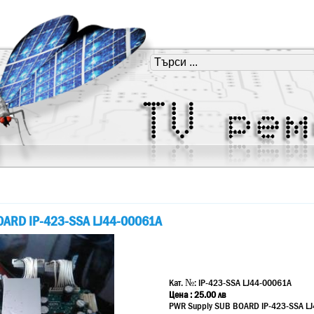
OARD IP-423-SSA LJ44-00061A
Кат. №:
IP-423-SSA LJ44-00061A
Цена :
25.00
лв
PWR Supply SUB BOARD IP-423-SSA L