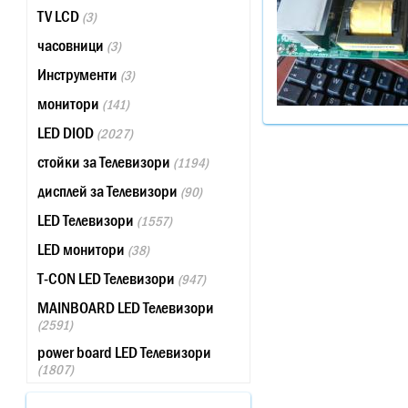
TV LCD
(3)
часовници
(3)
Инструменти
(3)
монитори
(141)
LED DIOD
(2027)
стойки за Телевизори
(1194)
дисплей за Телевизори
(90)
LED Телевизори
(1557)
LED монитори
(38)
T-CON LED Телевизори
(947)
MAINBOARD LED Телевизори
(2591)
power board LED Телевизори
(1807)