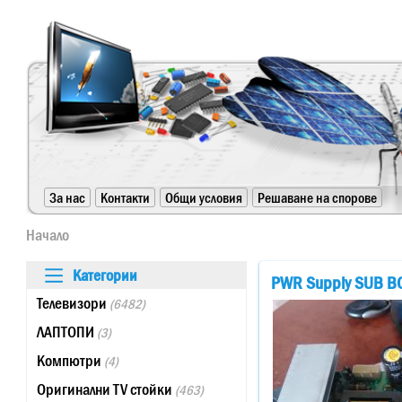
https://www.high-endrolex.com/24
За нас
Контакти
Общи условия
Решаване на спорове
https://www.high-endrolex.com/24
Начало
Категории
PWR Supply SUB B
Телевизори
(6482)
ЛАПТОПИ
(3)
Компютри
(4)
Оригинални TV стойки
(463)