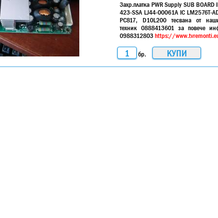
Захр.платка PWR Supply SUB BOARD I
423-SSA LJ44-00061A IC LM2576T-AD
PC817, D10L200 тесвана от наш
техник 0888413601 за повече ин
0988312803
https://www.tvremonti.e
бр.