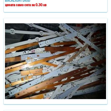
BACKLIGHT DIOD
цената само сега за 0.30 лв