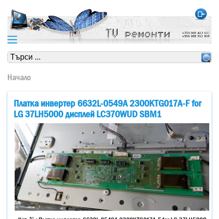
https://www.high-endrolex.com/24
https://www.high-endrolex.com/24
Начало
Платка инвертер 6632L-0549A 2300KTG017A-F for
LG 37LH5000 дисплей LC370WUD SBM1