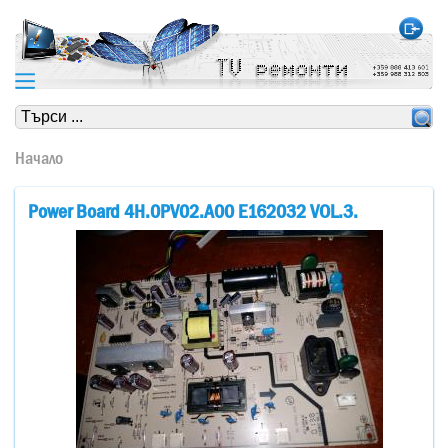
https://www.high-endrolex.com/24
https://www.high-endrolex.com/24
Начало
Power Board 4H.0PV02.A00 E162032 VOL.3.