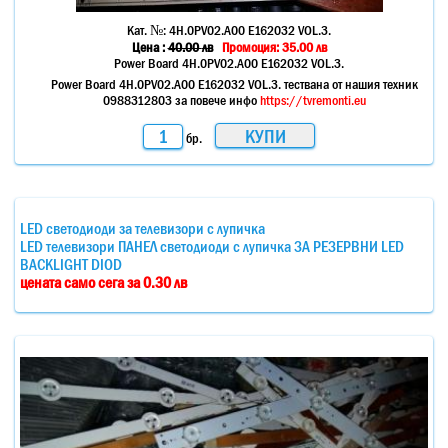
Кат. №:
4H.0PV02.A00 E162032 VOL.3.
Цена :
40.00
лв
Промоция: 35.00 лв
Power Board 4H.0PV02.A00 E162032 VOL.3.
Power Board 4H.0PV02.A00 E162032 VOL.3. тествана от нашия техник
0988312803 за повече инфо
https://tvremonti.eu
бр.
LED светодиоди за телевизори с лупичка
LED телевизори ПАНЕЛ светодиоди с лупичка ЗА РЕЗЕРВНИ LED
BACKLIGHT DIOD
цената само сега за 0.30 лв