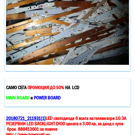
САМО СЕГА
ПРОМОЦИЯ ДО 50%
НА LCD
MAIN BOARD
и
POWER BOARD
20180721_211931[1]
LED светодиоди 6 волта за телевизори LG ЗА
РЕЗЕРВНИ LED BACKLIGHT DIOD цената е 3.00 лв. за диод с лупа
брои 888413601 за повече
http://www.tvremonti.eu