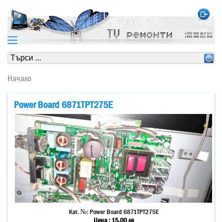
https://www.high-endrolex.com/24
https://www.high-endrolex.com/24
Начало
Power Board 6871TPT275E
Кат. №:
Power Board 6871TPT275E
Цена :
15.00
лв