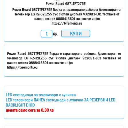
Power Board 6871TPT275E
Power Board 6871TPT275E Борда е гарантирано работещ Демонтиран от
телевизор LG RZ-32LZ55 със счупен дисплей V320B1-L01 тествана от
нашия техник 0888413601 за повече инфо
https://tvremonti.eu
бр.
Power Board 6871TPT275E Борда е гарантирано работещ Демонтиран от
телевизор LG RZ-32LZ55 със счупен дисплей V320B1-L01 тествана от
нашия техник 0888413601 за повече инфо
https://tvremonti.eu
LED светодиоди за телевизори с лупичка
LED телевизори ПАНЕЛ светодиоди с лупичка ЗА РЕЗЕРВНИ LED
BACKLIGHT DIOD
цената само сега за 0.30 лв