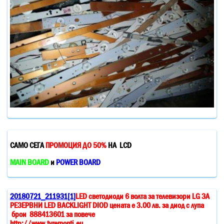
САМО СЕГА
ПРОМОЦИЯ ДО 50%
НА LCD
MAIN BOARD
и
POWER BOARD
20180721_211931[1]
LED светодиоди 6 волта за телевизори LG ЗА
РЕЗЕРВНИ LED BACKLIGHT DIOD цената е 3.00 лв. за диод с лупа
брои 888413601 за повече
http://www.tvremonti.eu