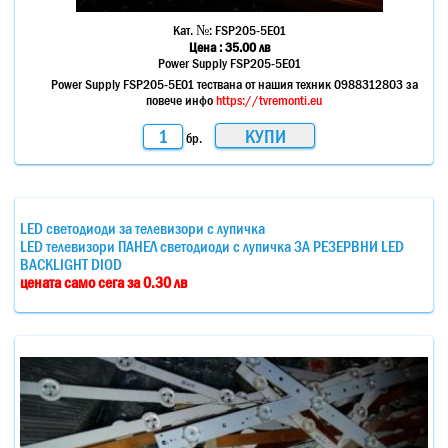
Кат. №:
FSP205-5E01
Цена :
35.00
лв
Power Supply FSP205-5E01
Power Supply FSP205-5E01 тествана от нашия техник 0988312803 за
повече инфо
https://tvremonti.eu
бр.
LED светодиоди за телевизори с лупичка
LED телевизори ПАНЕЛ светодиоди с лупичка ЗА РЕЗЕРВНИ LED
BACKLIGHT DIOD
цената само сега за 0.30 лв