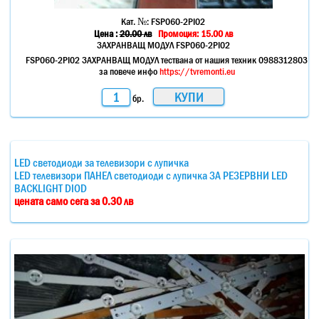
Кат. №:
FSP060-2PI02
Цена :
20.00
лв
Промоция: 15.00 лв
ЗАХРАНВАЩ МОДУЛ FSP060-2PI02
FSP060-2PI02 ЗАХРАНВАЩ МОДУЛ тествана от нашия техник 0988312803
за повече инфо
https://tvremonti.eu
бр.
LED светодиоди за телевизори с лупичка
LED телевизори ПАНЕЛ светодиоди с лупичка ЗА РЕЗЕРВНИ LED
BACKLIGHT DIOD
цената само сега за 0.30 лв