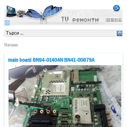
https://www.high-endrolex.com/24
https://www.high-endrolex.com/24
Начало
main board BN94-01404N BN41-00879A