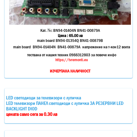
Кат. №:
BN94-01404N BN41-00879A
Цена :
65.00
лв
main board BN94-01354Q BN41-00879B
main board BN94-01404N BN41-00879A напрежение на т-кон12 волта
тествана от нашия техник 0988312803 за повече инфо
https://tvremonti.eu
ИЗЧЕРПАНА НАЛИЧНОСТ
LED светодиоди за телевизори с лупичка
LED телевизори ПАНЕЛ светодиоди с лупичка ЗА РЕЗЕРВНИ LED
BACKLIGHT DIOD
цената само сега за 0.30 лв