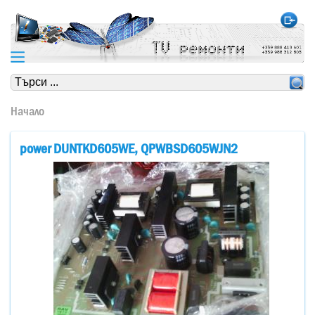
https://www.high-endrolex.com/24
https://www.high-endrolex.com/24
Начало
power DUNTKD605WE, QPWBSD605WJN2