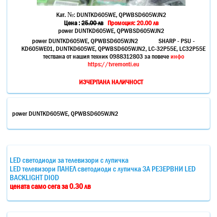
Кат. №:
DUNTKD605WE, QPWBSD605WJN2
Цена :
25.00
лв
Промоция: 20.00 лв
power DUNTKD605WE, QPWBSD605WJN2
power DUNTKD605WE, QPWBSD605WJN2 SHARP - PSU -
KD605WE01, DUNTKD605WE, QPWBSD605WJN2, LC-32P55E, LC32P55E
тествана от нашия техник 0988312803 за повече
инфо
https://tvremonti.eu
ИЗЧЕРПАНА НАЛИЧНОСТ
power DUNTKD605WE, QPWBSD605WJN2
LED светодиоди за телевизори с лупичка
LED телевизори ПАНЕЛ светодиоди с лупичка ЗА РЕЗЕРВНИ LED
BACKLIGHT DIOD
цената само сега за 0.30 лв